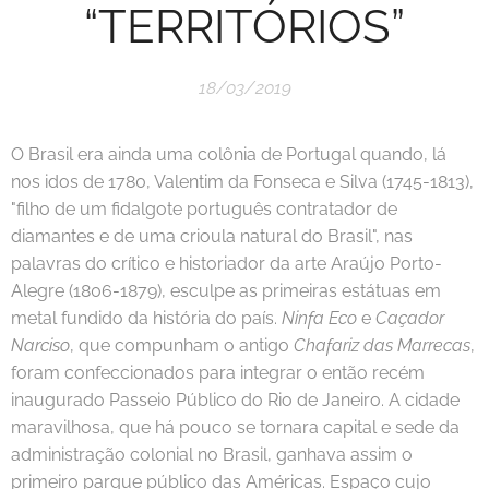
“TERRITÓRIOS”
18/03/2019
O Brasil era ainda uma colônia de Portugal quando, lá
nos idos de 1780, Valentim da Fonseca e Silva (1745-1813),
"filho de um fidalgote português contratador de
diamantes e de uma crioula natural do Brasil", nas
palavras do crítico e historiador da arte Araújo Porto-
Alegre (1806-1879), esculpe as primeiras estátuas em
metal fundido da história do país.
Ninfa Eco
e
Caçador
Narciso
, que compunham o antigo
Chafariz das Marrecas
,
foram confeccionados para integrar o então recém
inaugurado Passeio Público do Rio de Janeiro. A cidade
maravilhosa, que há pouco se tornara capital e sede da
administração colonial no Brasil, ganhava assim o
primeiro parque público das Américas. Espaço cujo