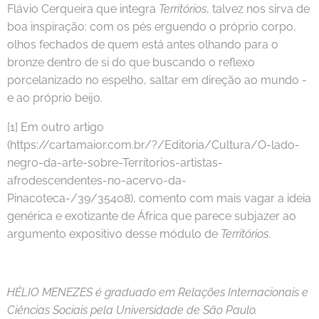
Flávio Cerqueira que integra
Territórios
, talvez nos sirva de
boa inspiração: com os pés erguendo o próprio corpo,
olhos fechados de quem está antes olhando para o
bronze dentro de si do que buscando o reflexo
porcelanizado no espelho, saltar em direção ao mundo -
e ao próprio beijo.
[1] Em outro artigo
(https://cartamaior.com.br/?/Editoria/Cultura/O-lado-
negro-da-arte-sobre-Territorios-artistas-
afrodescendentes-no-acervo-da-
Pinacoteca-/39/35408), comento com mais vagar a ideia
genérica e exotizante de África que parece subjazer ao
argumento expositivo desse módulo de
Territórios
.
HÉLIO MENEZES é graduado em Relações Internacionais e
Ciências Sociais pela Universidade de São Paulo.