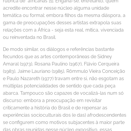
rubrica de "africanas"[1]. Engana-se, entretanto, quem
acredite encontrar nesse núcleo alguma unidade
temática ou formal: embora filhos da mesma diáspora, a
gama de preocupações desses artistas extrapola suas
relações com a África - seja esta real, mítica, vivenciada
ou reinventada no Brasil.
De modo similar, os diálogos e referências bastante
fecundos que as artes contemporâneas de Sidney
Amaral (1973), Rosana Paulino (1967), Flávio Cerqueira
(1983), Jaime Lauriano (1985), Rômmulo Vieira Conceição
e Paulo Nazareth (1977) travam entre si, não esgotam as
múltiplas potencialidades de sentido que cada peça
abarca. Tampouco são capazes de vocalizá-las num só
discurso: embora a preocupação em revisitar
criticamente a história do Brasil e de repensar as
experiências socioculturais dos (e das) afrodescendentes
se configurem como motivos subjacentes à maior parte
das obras reunidas nesse núcleo expositivo, essas