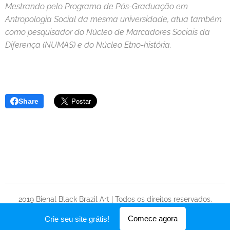
Mestrando pelo Programa de Pós-Graduação em
Antropologia Social da mesma universidade, atua também
como pesquisador do Núcleo de Marcadores Sociais da
Diferença (NUMAS) e do Núcleo Etno-história.
Share
2019 Bienal Black Brazil Art | Todos os direitos reservados.
Desenvolvido por
Webnode
Comece agora
Crie seu site grátis!