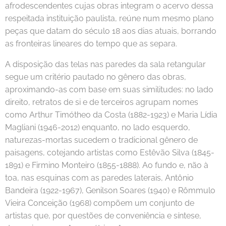
afrodescendentes cujas obras integram o acervo dessa
respeitada instituição paulista, reúne num mesmo plano
peças que datam do século 18 aos dias atuais, borrando
as fronteiras lineares do tempo que as separa.
A disposição das telas nas paredes da sala retangular
segue um critério pautado no gênero das obras,
aproximando-as com base em suas similitudes: no lado
direito, retratos de si e de terceiros agrupam nomes
como Arthur Timótheo da Costa (1882-1923) e Maria Lídia
Magliani (1946-2012) enquanto, no lado esquerdo,
naturezas-mortas sucedem o tradicional gênero de
paisagens, cotejando artistas como Estêvão Silva (1845-
1891) e Firmino Monteiro (1855-1888). Ao fundo e, não à
toa, nas esquinas com as paredes laterais, Antônio
Bandeira (1922-1967), Genilson Soares (1940) e Rômmulo
Vieira Conceição (1968) compõem um conjunto de
artistas que, por questões de conveniência e síntese,