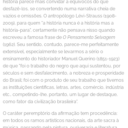
história parece mais convidar a equívocos do que
desfazê-los, se convertendo numa narrativa cheia de
vazios e omissões. O antropólogo Lévi-Strauss (1908-
2009), para quem "a história nunca é a história mas a
história-para", certamente não pensava nisso quando
escreveu a famosa frase de
O Pensamento Selvagem
(1962). Seu sentido, contudo, parece-me perfeitamente
extensível, especialmente se levarmos a sério o
ensinamento do historiador Manuel Querino (1851-1923)
de que "foi o trabalho do negro que aqui sustentou, por
séculos e sem desfalecimento, a nobreza e prosperidade
do Brasil; foi com o produto de seu trabalho que tivemos
as instituições científicas, letras, artes, comércio, indústria
etc., competindo-lhe, portanto, um lugar de destaque,
como fator da civilização brasileira".
O caráter peremptório da afirmação tem procedência:
em todos os ramos artísticos nacionais, da arte sacra à
música, passando pela pintura, ourivesaria e literatura,