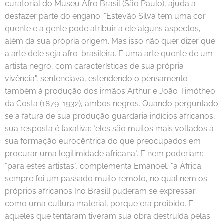
curatorial do Museu Afro Brasil (São Paulo), ajuda a
desfazer parte do engano: "Estevão Silva tem uma cor
quente e a gente pode atribuir a ele alguns aspectos,
além da sua própria origem. Mas isso não quer dizer que
a arte dele seja afro-brasileira. É uma arte quente de um
artista negro, com características de sua própria
vivência", sentenciava, estendendo o pensamento
também à produção dos irmãos Arthur e João Timótheo
da Costa (1879-1932), ambos negros. Quando perguntado
se a fatura de sua produção guardaria indícios africanos,
sua resposta é taxativa: "eles são muitos mais voltados à
sua formação eurocêntrica do que preocupados em
procurar uma legitimidade africana". E nem poderiam:
"para estes artistas", complementa Emanoel, "a África
sempre foi um passado muito remoto, no qual nem os
próprios africanos [no Brasil] puderam se expressar
como uma cultura material, porque era proibido. E
aqueles que tentaram tiveram sua obra destruída pelas